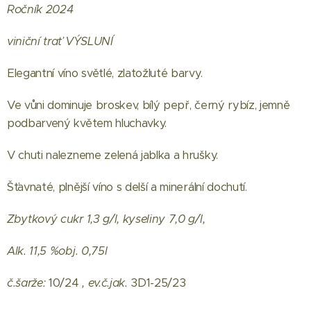
Ročník 2024
viniční trať VÝSLUNÍ
Elegantní víno světlé, zlatožluté barvy.
Ve vůni dominuje broskev, bílý pepř, černý rybíz, jemně
podbarvený květem hluchavky.
V chuti nalezneme zelená jablka a hrušky.
Šťavnaté, plnější víno s delší a minerální dochutí.
Zbytkový cukr 1,3 g/l, kyseliny 7,0 g/l,
Alk. 11,5 %
obj. 0,75l
č.šarže:
10/24
, ev.č.jak.
3D1-25/23