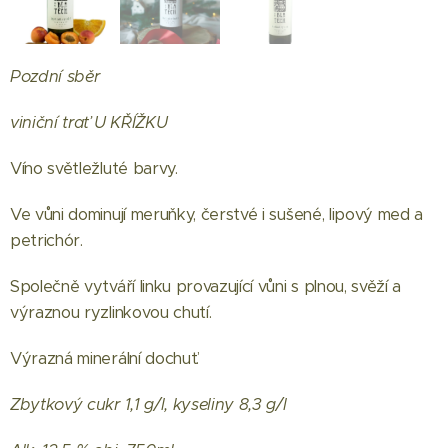
Pozdní sběr
viniční trať U KŘÍŽKU
Víno světležluté barvy.
Ve vůni dominují meruňky, čerstvé i sušené, lipový med a
petrichór.
Společně vytváří linku provazující vůni s plnou, svěží a
výraznou ryzlinkovou chutí.
Výrazná minerální dochuť.
Zbytkový cukr 1,1 g/l, kyseliny 8,3 g/l