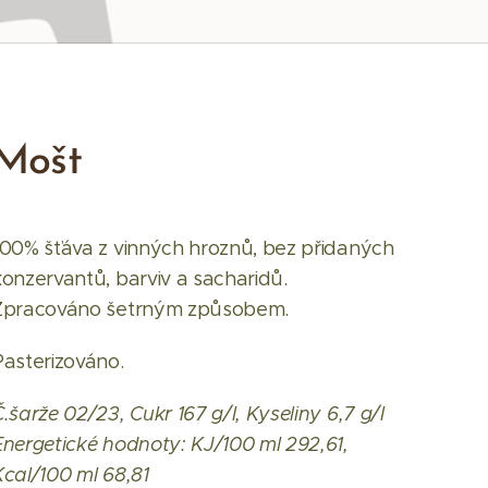
Mošt
100% šťáva z vinných hroznů, bez přidaných
konzervantů, barviv a sacharidů.
Zpracováno šetrným způsobem.
Pasterizováno.
Č.šarže 02/23, Cukr 167 g/l, Kyseliny 6,7 g/l
Energetické hodnoty: KJ/100 ml 292,61,
Kcal/100 ml 68,81