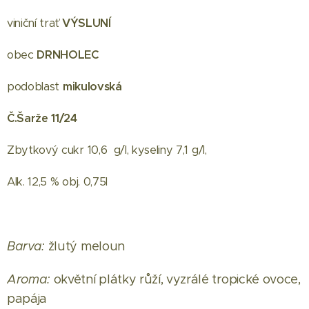
viniční trať
VÝSLUNÍ
obec
DRNHOLEC
podoblast
m
ikulovská
Č.Šarže 11/24
Zbytkový cukr 10,6 g/l, kyseliny 7,1 g/l,
Alk. 12,5 % obj. 0,75l
Barva:
žlutý meloun
Aroma:
okvětní plátky růží, vyzrálé tropické ovoce,
papája